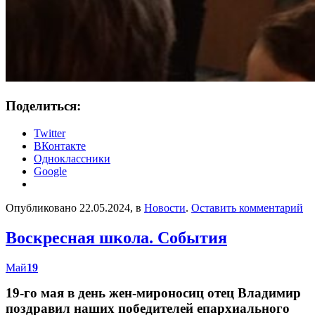
Поделиться:
Twitter
ВКонтакте
Одноклассники
Google
Опубликовано 22.05.2024, в
Новости
.
Оставить комментарий
Воскресная школа. События
Май
19
19-го мая в день жен-мироносиц отец Владимир
поздравил наших победителей епархиального