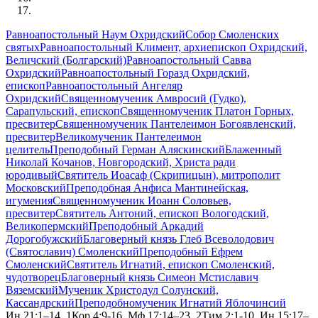
Равноапостольный Наум Охридский
Собор Смоленских
святых
Равноапостольный Климент, архиепископ Охридский,
Величский (Болгарский)
Равноапостольный Савва
Охридский
Равноапостольный Горазд Охридский,
епископ
Равноапостольный Ангеляр
Охридский
Священномученик Амвросий (Гудко),
Сарапульский, епископ
Священномученик Платон Горных,
пресвитер
Священномученик Пантелеимон Богоявленский,
пресвитер
Великомученик Пантелеимон
целитель
Преподобный Герман Аляскинский
Блаженный
Николай Кочанов, Новгородский, Христа ради
юродивый
Святитель Иоасаф (Скрипицын), митрополит
Московский
Преподобная Анфиса Мантинейская,
игумения
Священномученик Иоанн Соловьев,
пресвитер
Святитель Антоний, епископ Вологодский,
Великопермский
Преподобный Аркадий
Дорогобужский
Благоверный князь Глеб Всеволодович
(Святославич) Смоленский
Преподобный Ефрем
Смоленский
Святитель Игнатий, епископ Смоленский,
чудотворец
Благоверный князь Симеон Мстиславич
Вяземский
Мученик Христодул Солунский,
Кассандрский
Преподобномученик Игнатий Яблочинсий
Ин.21:1–14, 1Кор.4:9-16, Мф.17:14–23, 2Тим.2:1-10, Ин.15:17–