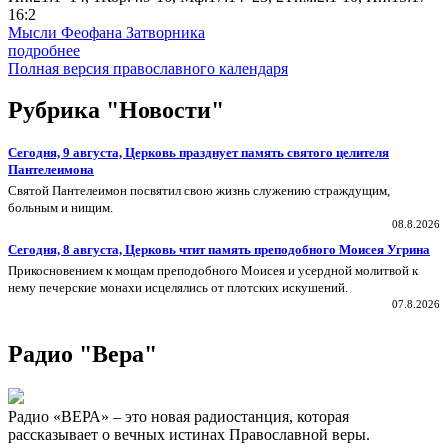
16:2
Мысли Феофана Затворника
подробнее
Полная версия православного календаря
Рубрика "Новости"
Сегодня, 9 августа, Церковь празднует память святого целителя
Пантелеимона
Святой Пантелеимон посвятил свою жизнь служению страждущим,
больным и нищим.
08.8.2026
Сегодня, 8 августа, Церковь чтит память преподобного Моисея Угрина
Прикосновением к мощам преподобного Моисея и усердной молитвой к
нему печерские монахи исцелялись от плотских искушений.
07.8.2026
Радио "Вера"
Радио «ВЕРА» – это новая радиостанция, которая
рассказывает о вечных истинах Православной веры.