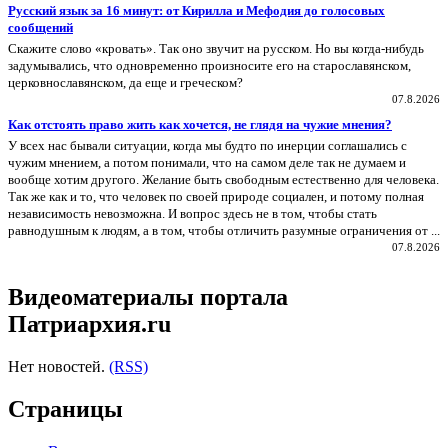
Русский язык за 16 минут: от Кирилла и Мефодия до голосовых
сообщений
Скажите слово «кровать». Так оно звучит на русском. Но вы когда-нибудь
задумывались, что одновременно произносите его на старославянском,
церковнославянском, да еще и греческом?
07.8.2026
Как отстоять право жить как хочется, не глядя на чужие мнения?
У всех нас бывали ситуации, когда мы будто по инерции соглашались с
чужим мнением, а потом понимали, что на самом деле так не думаем и
вообще хотим другого. Желание быть свободным естественно для человека.
Так же как и то, что человек по своей природе социален, и потому полная
независимость невозможна. И вопрос здесь не в том, чтобы стать
равнодушным к людям, а в том, чтобы отличить разумные ограничения от ...
07.8.2026
Видеоматериалы портала
Патриархия.ru
Нет новостей.
(RSS)
Страницы