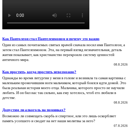
Как Пантолеон стал Пантелеимоном и почему это важно
Один из самых почитаемых святых врачей сначала носил имя Пантолеон, а
затем стал Пантелеимоном. Эта, на первый взгляд незначительная, деталь
жития показывает, как христианство перекроило систему ценностей
античного мира.
08.8.2026
Как простить, когда простить невозможно?
Однажды во время литургии у меня в голове и возникла та самая картинка с
маленьким промочившим ноги мальчиком, который боялся идти домой. Это
была реальная история моего отца. Мальчика, которого просто не научили
любить. И он бил нас так сильно, как ему хотелось, чтоб его любили в
детстве.
08.8.2026
Допустим ли алкоголь на поминках?
Возможно ли совмещать скорбь и спиртное, или это лишь оскорбляет
память усопшего и сводит на нет наши молитвы за него?
07.8.2026