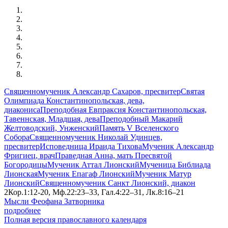
Священномученик Александр Сахаров, пресвитер
Святая
Олимпиада Константинопольская, дева,
диакониса
Преподобная Евпраксия Константинопольская,
Тавеннская, Младшая, дева
Преподобный Макарий
Желтоводский, Унженский
Память V Вселенского
Собора
Священномученик Николай Удинцев,
пресвитер
Исповедница Ираида Тихова
Мученик Александр
Фригиец, врач
Праведная Анна, мать Пресвятой
Богородицы
Мученик Аттал Лионский
Мученица Библиада
Лионская
Мученик Епагаф Лионский
Мученик Матур
Лионский
Священномученик Санкт Лионский, диакон
2Кор.1:12-20, Мф.22:23–33, Гал.4:22–31, Лк.8:16–21
Мысли Феофана Затворника
подробнее
Полная версия православного календаря