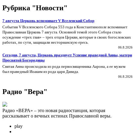
Рубрика "Новости"
7 августа Церковь вспоминает V Вселенский Собор
События V Вселенского Собора 553 года в Константинополе вспоминает
Православная Церковь 7 августа. Основной темой этого Собора стало
осуждение «трех глав» – трех отцов Церкви, которые в своих богословских
работах, по сути, защищали несторианскую ересь.
06.8.2026
Сегодня, 7 августа, Церковь празднует Успение праведной Анны, матери
Пресвятой Богородицы
Святая Анна происходила из рода первосвященника Аарона, а ее мужем
был праведный Иоаким из рода царя Давида.
06.8.2026
Радио "Вера"
Радио «ВЕРА» – это новая радиостанция, которая
рассказывает о вечных истинах Православной веры.
play