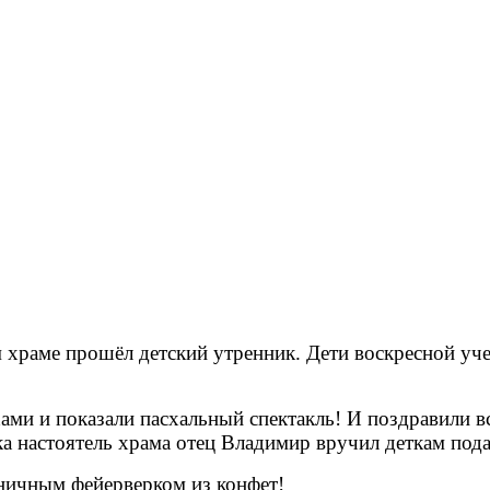
м храме прошёл детский утренник. Дети воскресной у
ами и показали пасхальный спектакль! И поздравили в
ка настоятель храма отец Владимир вручил деткам под
ничным фейерверком из конфет!