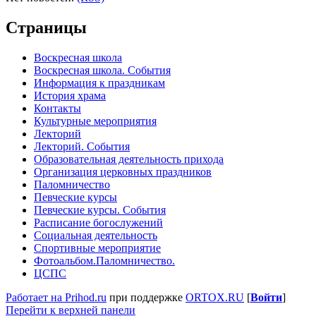
Страницы
Воскресная школа
Воскресная школа. События
Информация к праздникам
История храма
Контакты
Культурные мероприятия
Лекторий
Лекторий. События
Образовательная деятельность прихода
Организация церковных праздников
Паломничество
Певческие курсы
Певческие курсы. События
Расписание богослужений
Социальная деятельность
Спортивные мероприятие
Фотоальбом.Паломничество.
ЦСПС
Работает на Prihod.ru
при поддержке
ORTOX.RU
[
Войти
]
Перейти к верхней панели