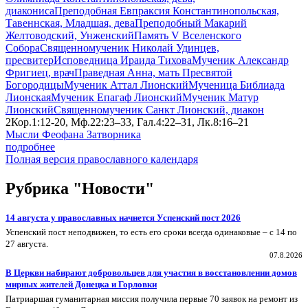
диакониса
Преподобная Евпраксия Константинопольская,
Тавеннская, Младшая, дева
Преподобный Макарий
Желтоводский, Унженский
Память V Вселенского
Собора
Священномученик Николай Удинцев,
пресвитер
Исповедница Ираида Тихова
Мученик Александр
Фригиец, врач
Праведная Анна, мать Пресвятой
Богородицы
Мученик Аттал Лионский
Мученица Библиада
Лионская
Мученик Епагаф Лионский
Мученик Матур
Лионский
Священномученик Санкт Лионский, диакон
2Кор.1:12-20, Мф.22:23–33, Гал.4:22–31, Лк.8:16–21
Мысли Феофана Затворника
подробнее
Полная версия православного календаря
Рубрика "Новости"
14 августа у православных начнется Успенский пост 2026
Успенский пост неподвижен, то есть его сроки всегда одинаковые – с 14 по
27 августа.
07.8.2026
В Церкви набирают добровольцев для участия в восстановлении домов
мирных жителей Донецка и Горловки
Патриаршая гуманитарная миссия получила первые 70 заявок на ремонт из