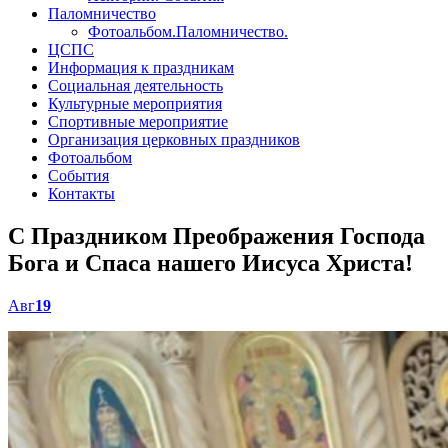
Паломничество
Фотоальбом.Паломничество.
ЦСПС
Информация к праздникам
Социальная деятельность
Культурные мероприятия
Спортивные мероприятие
Организация церковных праздников
Фотоальбом
События
Контакты
С Праздником Преображения Господа
Бога и Спаса нашего Иисуса Христа!
Авг
19