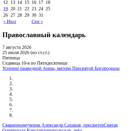
12
13
14
15
16
17
18
19
20
21
22
23
24
25
26
27
28
29
30
31
« Июл
Сен »
Православный календарь
7 августа 2026
25 июля 2026 (по ст.ст.)
Пятница
Седмица 10-я по Пятидесятнице
Успение праведной Анны, матери Пресвятой Богородицы
Священномученик Александр Сахаров, пресвитер
Святая
Олимпиада Константинопольская, дева,