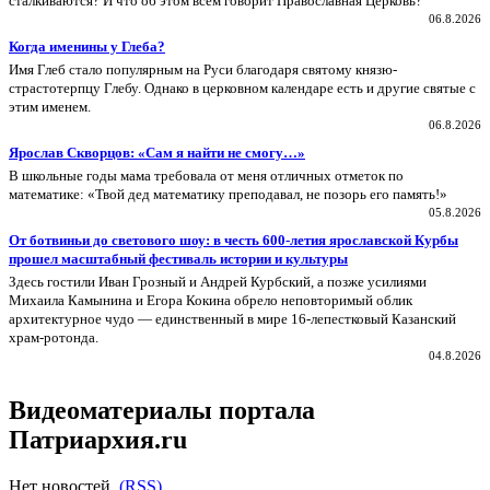
сталкиваются? И что об этом всем говорит Православная Церковь?
06.8.2026
Когда именины у Глеба?
Имя Глеб стало популярным на Руси благодаря святому князю-
страстотерпцу Глебу. Однако в церковном календаре есть и другие святые с
этим именем.
06.8.2026
Ярослав Скворцов: «Сам я найти не смогу…»
В школьные годы мама требовала от меня отличных отметок по
математике: «Твой дед математику преподавал, не позорь его память!»
05.8.2026
От ботвиньи до светового шоу: в честь 600‑летия ярославской Курбы
прошел масштабный фестиваль истории и культуры
Здесь гостили Иван Грозный и Андрей Курбский, а позже усилиями
Михаила Камынина и Егора Кокина обрело неповторимый облик
архитектурное чудо — единственный в мире 16‑лепестковый Казанский
храм‑ротонда.
04.8.2026
Видеоматериалы портала
Патриархия.ru
Нет новостей.
(RSS)