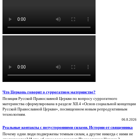
Что Церковь говорит о суррогатном материнстве?
Позиция Русской Православной Церкви по вопросу суррогатного
материнства сформулирована в разделе XII.4 «Основ социальной концепции
Русской Православной Церкви», посвященном новым репродуктивным
технологиям.
06.8.2026
Реальные контакты с потусторонними силами. Истории от священника
Почему одни люди подвержены темным силам, а другие никогда с ними не