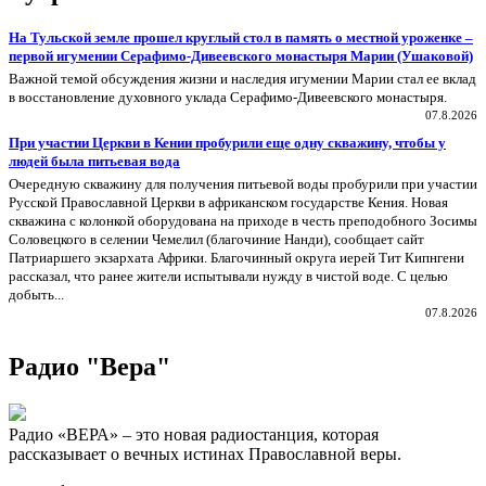
На Тульской земле прошел круглый стол в память о местной уроженке –
первой игумении Серафимо-Дивеевского монастыря Марии (Ушаковой)
Важной темой обсуждения жизни и наследия игумении Марии стал ее вклад
в восстановление духовного уклада Серафимо‑Дивеевского монастыря.
07.8.2026
При участии Церкви в Кении пробурили еще одну скважину, чтобы у
людей была питьевая вода
Очередную скважину для получения питьевой воды пробурили при участии
Русской Православной Церкви в африканском государстве Кения. Новая
скважина с колонкой оборудована на приходе в честь преподобного Зосимы
Соловецкого в селении Чемелил (благочиние Нанди), сообщает сайт
Патриаршего экзархата Африки. Благочинный округа иерей Тит Кипнгени
рассказал, что ранее жители испытывали нужду в чистой воде. С целью
добыть...
07.8.2026
Радио "Вера"
Радио «ВЕРА» – это новая радиостанция, которая
рассказывает о вечных истинах Православной веры.