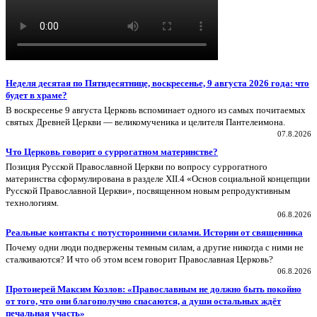
Неделя десятая по Пятидесятнице, воскресенье, 9 августа 2026 года: что
будет в храме?
В воскресенье 9 августа Церковь вспоминает одного из самых почитаемых
святых Древней Церкви — великомученика и целителя Пантелеимона.
07.8.2026
Что Церковь говорит о суррогатном материнстве?
Позиция Русской Православной Церкви по вопросу суррогатного
материнства сформулирована в разделе XII.4 «Основ социальной концепции
Русской Православной Церкви», посвященном новым репродуктивным
технологиям.
06.8.2026
Реальные контакты с потусторонними силами. Истории от священника
Почему одни люди подвержены темным силам, а другие никогда с ними не
сталкиваются? И что об этом всем говорит Православная Церковь?
06.8.2026
Протоиерей Максим Козлов: «Православным не должно быть покойно
от того, что они благополучно спасаются, а души остальных ждёт
печальная участь»