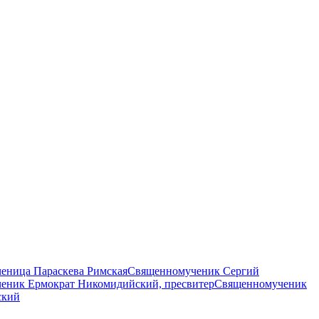
еница Параскева Римская
Священномученик Сергий
еник Ермократ Никомидийский, пресвитер
Священномученик
ский