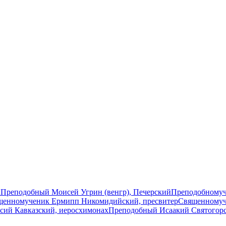
ы
Преподобный Моисей Угрин (венгр), Печерский
Преподобномуч
щенномученик Ермипп Никомидийский, пресвитер
Священномуч
сий Кавказский, иеросхимонах
Преподобный Исаакий Святогор