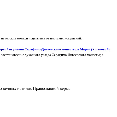
печерские монахи исцелялись от плотских искушений.
 первой игумении Серафимо-Дивеевского монастыря Марии (Ушаковой)
в восстановление духовного уклада Серафимо‑Дивеевского монастыря.
 о вечных истинах Православной веры.