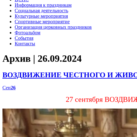
Информация к праздникам
Социальная деятельность
Культурные мероприятия
Спортивные мероприятие
Организация церковных праздников
Фотоальбом
События
Контакты
Архив | 26.09.2024
ВОЗДВИЖЕНИЕ ЧЕСТНОГО И ЖИВ
Сен
26
27 сентября ВОЗД