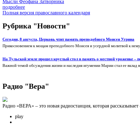
Мысли Феофана Затворника
подробнее
Полная версия православного календаря
Рубрика "Новости"
Сегодня, 8 августа, Церковь чтит память преподобного Моисея Угрина
Прикосновением к мощам преподобного Моисея и усердной молитвой к нему 
На Тульской земле прошел круглый стол в память о местной уроженке –
Важной темой обсуждения жизни и наследия игумении Марии стал ее вклад 
Радио "Вера"
Радио «ВЕРА» – это новая радиостанция, которая рассказывает
play