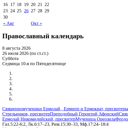
16
17
18
19
20
21
22
23
24
25
26
27
28
29
30
« Авг
Окт »
Православный календарь
8 августа 2026
26 июля 2026 (по ст.ст.)
Суббота
Седмица 10-я по Пятидесятнице
Священномученики Ермолай , Ермипп и Ермократ, пресвитер
Стрельников, пресвитер
Преподобный Геронтий Афонский
Свя
Ермолай Никомидийский, пресвитер
Мученица Ореозила
Феодо
Гал.5:22-6:2, Лк.6:17–23, Рим.15:30–33, Мф.17:24–18:4