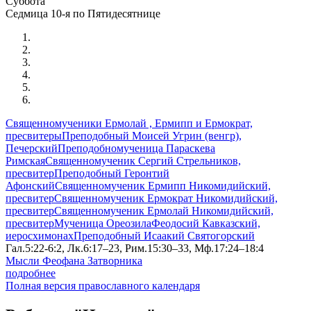
Суббота
Седмица 10-я по Пятидесятнице
Священномученики Ермолай , Ермипп и Ермократ,
пресвитеры
Преподобный Моисей Угрин (венгр),
Печерский
Преподобномученица Параскева
Римская
Священномученик Сергий Стрельников,
пресвитер
Преподобный Геронтий
Афонский
Священномученик Ермипп Никомидийский,
пресвитер
Священномученик Ермократ Никомидийский,
пресвитер
Священномученик Ермолай Никомидийский,
пресвитер
Мученица Ореозила
Феодосий Кавказский,
иеросхимонах
Преподобный Исаакий Святогорский
Гал.5:22-6:2, Лк.6:17–23, Рим.15:30–33, Мф.17:24–18:4
Мысли Феофана Затворника
подробнее
Полная версия православного календаря