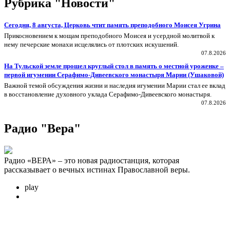
Рубрика "Новости"
Сегодня, 8 августа, Церковь чтит память преподобного Моисея Угрина
Прикосновением к мощам преподобного Моисея и усердной молитвой к
нему печерские монахи исцелялись от плотских искушений.
07.8.2026
На Тульской земле прошел круглый стол в память о местной уроженке –
первой игумении Серафимо-Дивеевского монастыря Марии (Ушаковой)
Важной темой обсуждения жизни и наследия игумении Марии стал ее вклад
в восстановление духовного уклада Серафимо‑Дивеевского монастыря.
07.8.2026
Радио "Вера"
Радио «ВЕРА» – это новая радиостанция, которая
рассказывает о вечных истинах Православной веры.
play