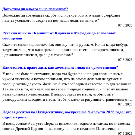
Допустим ли алкоголь на поминках?
Возможно ли совмещать скорбь и спиртное, или это лишь оскорбляет
память усопшего и сводит на нет наши молитвы за него?
07.8.2026
Русский язык за 16 минут: от Кирилла и Мефодия до голосовых
сообщений
Скажите слово «кровать». Так оно звучит на русском. Но вы когда-нибудь
задумывались, что одновременно произносите его на старославянском,
церковнославянском, да еще и греческом?
07.8.2026
Как отстоять право жить как хочется, не глядя на чужие мнения?
У всех нас бывали ситуации, когда мы будто по инерции соглашались с
чужим мнением, а потом понимали, что на самом деле так не думаем и
вообще хотим другого. Желание быть свободным естественно для человека.
Так же как и то, что человек по своей природе социален, и потому полная
независимость невозможна. И вопрос здесь не в том, чтобы стать
равнодушным к людям, а в том, чтобы отличить разумные ограничения от ...
07.8.2026
Неделя десятая по Пятидесятнице, воскресенье, 9 августа 2026 года: что
будет в храме?
В воскресенье 9 августа Церковь вспоминает одного из самых почитаемых
святых Древней Церкви — великомученика и целителя Пантелеимона.
07.8.2026