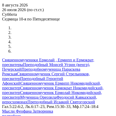
8 августа 2026
26 июля 2026 (по ст.ст.)
Суббота
Седмица 10-я по Пятидесятнице
Священномученики Ермолай , Ермипп и Ермократ,
пресвитеры
Преподобный Моисей Угрин (венгр),
Печерский
Преподобномученица Параскева
Римская
Священномученик Сергий Стрельников,
пресвитер
Преподобный Геронтий
Афонский
Священномученик Ермипп Никомидийский,
пресвитер
Священномученик Ермократ Никомидийский,
пресвитер
Священномученик Ермолай Никомидийский,
пресвитер
Мученица Ореозила
Феодосий Кавказский,
иеросхимонах
Преподобный Исаакий Святогорский
Гал.5:22-6:2, Лк.6:17–23, Рим.15:30–33, Мф.17:24–18:4
Мысли Феофана Затворника
подробнее