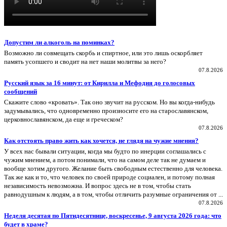
Допустим ли алкоголь на поминках?
Возможно ли совмещать скорбь и спиртное, или это лишь оскорбляет
память усопшего и сводит на нет наши молитвы за него?
07.8.2026
Русский язык за 16 минут: от Кирилла и Мефодия до голосовых
сообщений
Скажите слово «кровать». Так оно звучит на русском. Но вы когда-нибудь
задумывались, что одновременно произносите его на старославянском,
церковнославянском, да еще и греческом?
07.8.2026
Как отстоять право жить как хочется, не глядя на чужие мнения?
У всех нас бывали ситуации, когда мы будто по инерции соглашались с
чужим мнением, а потом понимали, что на самом деле так не думаем и
вообще хотим другого. Желание быть свободным естественно для человека.
Так же как и то, что человек по своей природе социален, и потому полная
независимость невозможна. И вопрос здесь не в том, чтобы стать
равнодушным к людям, а в том, чтобы отличить разумные ограничения от ...
07.8.2026
Неделя десятая по Пятидесятнице, воскресенье, 9 августа 2026 года: что
будет в храме?