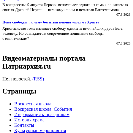
В воскресенье 9 августа Церковь вспоминает одного из самых почитаемых
святых Древней Церкви — великомученика и целителя Пантелеимона.
07.8.2026
Цена свободы: почему богатый юноша ушел от Христа
Христианство тоже называет свободу одним из величайших даров Бога
человеку. Но совпадает ли современное понимание свободы
с евангельским?
07.8.2026
Видеоматериалы портала
Патриархия.ru
Нет новостей.
(RSS)
Страницы
Воскресная школа
Воскресная школа. События
Информация к праздникам
История храма
Контакты
Культурные мероприятия