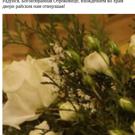
Радуйся, Богоизбранная Отроковице, вхождением во храм
двери райския нам отверзшая!