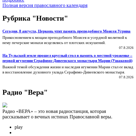
Полная версия православного календаря
Рубрика "Новости"
Сегодня, 8 августа, Церковь чтит память преподобного Моисея Угрина
Прикосновением к мощам преподобного Моисея и усердной молитвой к
нему печерские монахи исцелялись от плотских искушений.
07.8.2026
На Тульской земле прошел круглый стол в память о местной уроженке –
первой игумении Серафимо-Дивеевского монастыря Марии (Ушаковой)
Важной темой обсуждения жизни и наследия игумении Марии стал ее вклад
в восстановление духовного уклада Серафимо‑Дивеевского монастыря.
07.8.2026
Радио "Вера"
Радио «ВЕРА» – это новая радиостанция, которая
рассказывает о вечных истинах Православной веры.
play